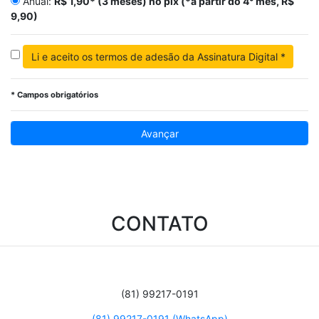
Anual:
R$ 1,90* (3 meses) no pix (*a partir do 4° mês, R$
9,90)
Li e aceito os termos de adesão da Assinatura Digital *
* Campos obrigatórios
Avançar
CONTATO
(81) 99217-0191
(81) 99217-0191 (WhatsApp)